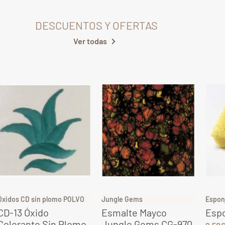
DESCUENTOS Y OFERTAS
Ver todas
Óxidos CD sin plomo POLVO
Jungle Gems
Espon
CD-13 Óxido
Esmalte Mayco
Espo
Colorante Sin Plomo
Jungle Gems CG-970