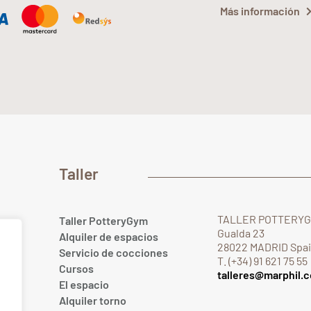
Más información
Taller
TALLER POTTERY
Taller PotteryGym
Gualda 23
Alquiler de espacios
28022 MADRID Spa
Servicio de cocciones
T. (+34) 91 621 75 55
Cursos
talleres@marphil.
El espacio
.com
Alquiler torno
om