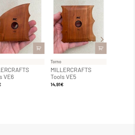
Torno
Torno
LERCRAFTS
MILLERCRAFTS
MILLER
s VE6
Tools VE5
Tools V
€
14,91
€
14,91
€