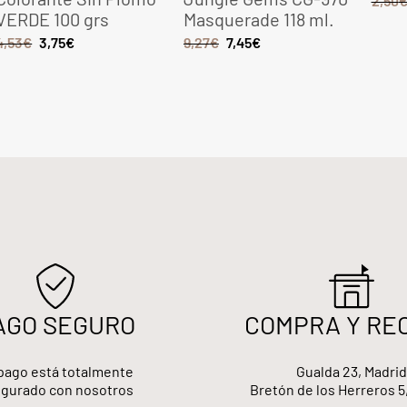
2,50
VERDE 100 grs
Masquerade 118 ml.
4,53
€
3,75
€
9,27
€
7,45
€
AGO SEGURO
COMPRA Y RE
pago está totalmente
Gualda 23, Madrid
gurado con nosotros
Bretón de los Herreros 5