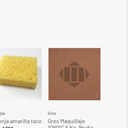
jas
Gres
Gres
nja amarilla taco
Gres Maquillaje
Gres Ocr
1080ºC 5 Kg. Media
Kg. Med