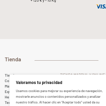
+ 120 € y – 10 Kg
Tienda
TIENDA MARPHIL Y ONLINE
Tienda
Gualda 23
Colores
Valoramos tu privacidad
28022 MADRID Spain
Materias primas
T. (+34) 91 367 67 40
Usamos cookies para mejorar su experiencia de navegación,
Equipamiento cerámico
Whatsapp
689 10 20 88
mostrarle anuncios o contenidos personalizados y analizar
Herramientas
ONLINE:
pedidos@marphil
Tercer fuego
nuestro tráfico. Al hacer clic en “Aceptar todo” usted da su
TIENDA:
tienda@marphil.c