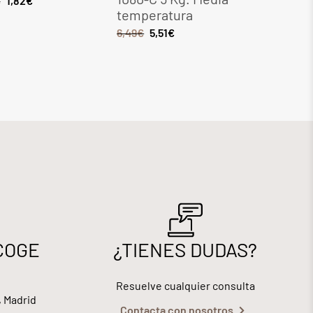
€
1,82
€
temperatura
tempera
6,49
€
5,51
€
8,28
€
7,0
COGE
¿TIENES DUDAS?
Resuelve cualquier consulta
, Madrid
Contacta con nosotros