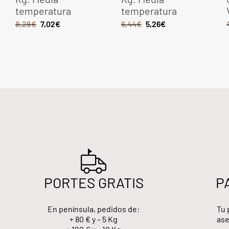
temperatura
temperatura
8,28
€
7,02
€
6,44
€
5,26
€
PORTES GRATIS
P
En península, pedidos de:
Tu 
+ 80 € y – 5 Kg
ase