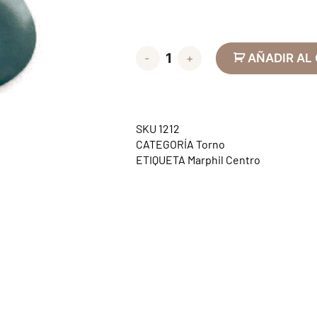
-
+
AÑADIR AL
SKU
1212
CATEGORÍA
Torno
ETIQUETA
Marphil Centro