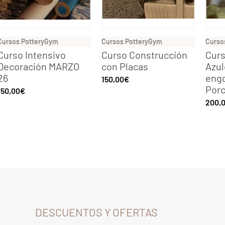
Cursos PotteryGym
Cursos PotteryGym
Curso
Curso Intensivo
Curso Construcción
Curs
Decoración MARZO
con Placas
Azul
26
eng
150,00
€
Porc
150,00
€
200,
DESCUENTOS Y OFERTAS