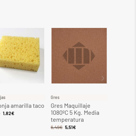
jas
Gres
Gres
nja amarilla taco
Gres Maquillaje
Gres Ocr
1080ºC 5 Kg. Media
Kg. Med
€
1,82
€
temperatura
tempera
6,49
€
5,51
€
8,28
€
7,0