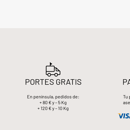
PORTES GRATIS
P
En península, pedidos de:
Tu 
+ 80 € y – 5 Kg
ase
+ 120 € y – 10 Kg