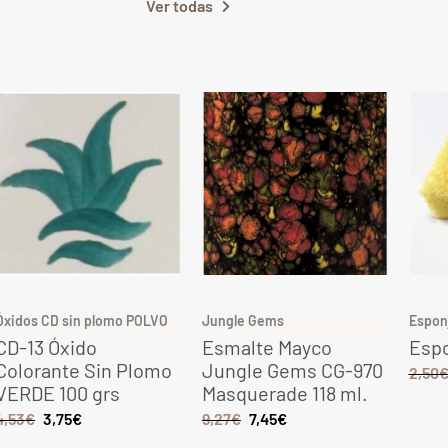
Ver todas
Óxidos CD sin plomo POLVO
Jungle Gems
Espon
CD-13 Óxido
Esmalte Mayco
Espo
Colorante Sin Plomo
Jungle Gems CG-970
2,50
VERDE 100 grs
Masquerade 118 ml.
4,53
€
3,75
€
9,27
€
7,45
€