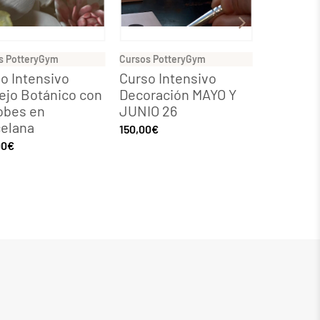
s PotteryGym
Cursos PotteryGym
Cursos Pot
o Intensivo
Curso Intensivo
Curso C
ejo Botánico con
Decoración MAYO Y
con Plac
obes en
JUNIO 26
JUNIO 2
elana
150,00
€
150,00
€
00
€