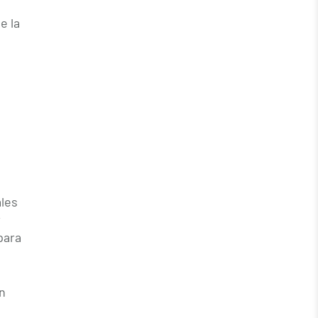
e la
ales
r
para
n