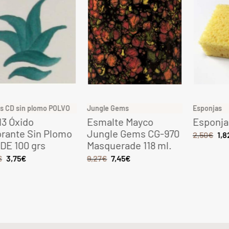
Jungle Gems
Esponjas
Gres
Esmalte Mayco
Esponja amarilla taco
Gres
Jungle Gems CG-970
1080
2,50
€
1,82
€
Masquerade 118 ml.
tem
9,27
€
7,45
€
6,49
€