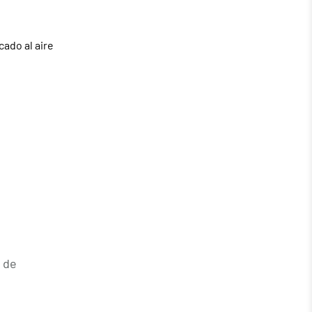
cado al aire
n
s de