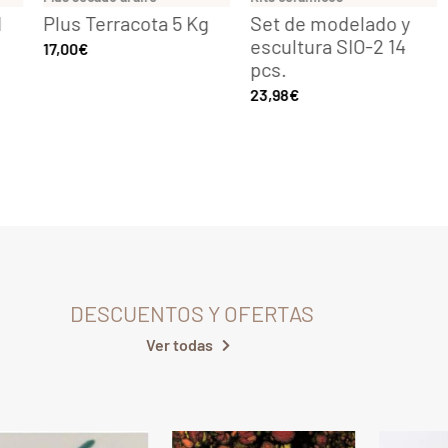
Plus Terracota 5 Kg
Set de modelado y
Arcil
escultura SIO-2 14
mol
17,00
€
pcs.
19,28
23,98
€
DESCUENTOS Y OFERTAS
Ver todas