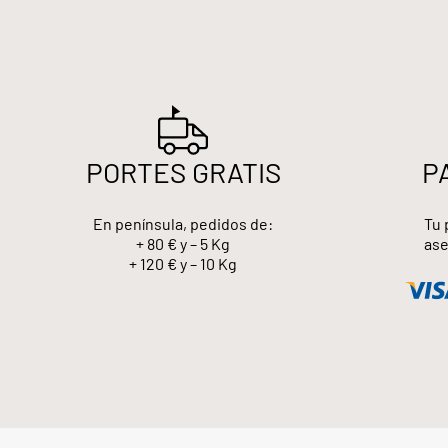
PORTES GRATIS
P
En península, pedidos de:
Tu 
+ 80 € y – 5 Kg
ase
+ 120 € y – 10 Kg