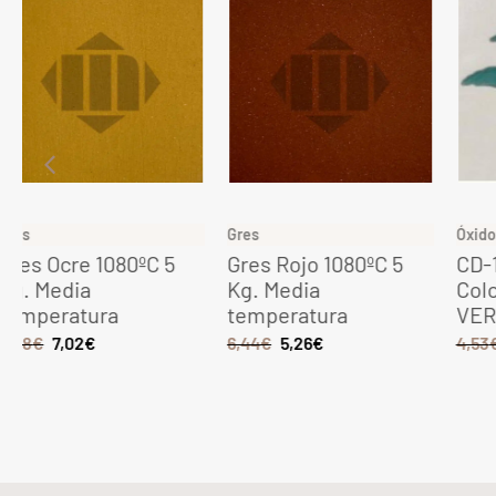
Gres
Óxidos CD sin plomo POLVO
Gres Rojo 1080ºC 5
CD-13 Óxido
Kg. Media
Colorante Sin Plomo
temperatura
VERDE 100 grs
6,44
€
5,26
€
4,53
€
3,75
€