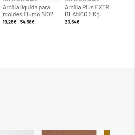
la líquida para
Arcilla Plus EXTRA
Arcilla P
des Flumo SIO2
BLANCO 5 Kg.
4,63
€
€
-
54,58
€
20,64
€