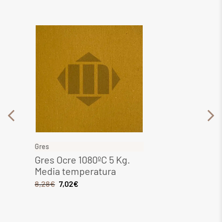
Gres
Gres
Gres Ocre 1080ºC 5 Kg.
Gres 
Media temperatura
Media
8,28
€
7,02
€
6,44
€