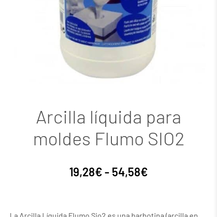
Arcilla líquida para
moldes Flumo SIO2
19,28
€
-
54,58
€
La Arcilla Líquida Flumo Sio2 es una barbotina (arcilla en