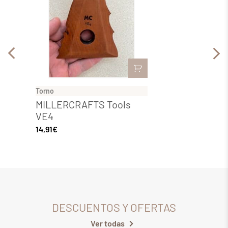
Torno
Torno
MILLERCRAFTS Tools
MILL
VE4
VE2
14,91
€
14,91
€
DESCUENTOS Y OFERTAS
Ver todas