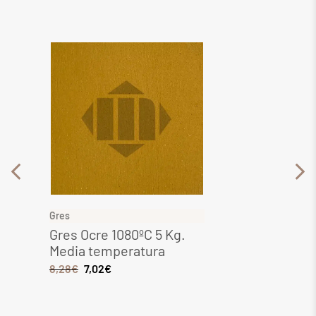
Gres
Gres
Gres Ocre 1080ºC 5 Kg.
Gres 
Media temperatura
Media
8,28
€
7,02
€
6,44
€