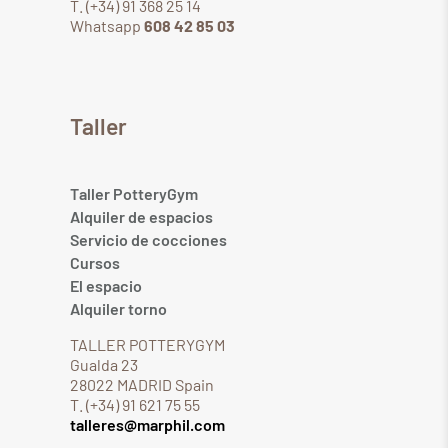
T. (+34) 91 368 25 14
Whatsapp
608 42 85 03
Taller
Taller PotteryGym
Alquiler de espacios
Servicio de cocciones
Cursos
El espacio
Alquiler torno
TALLER POTTERYGYM
Gualda 23
28022 MADRID Spain
T. (+34) 91 621 75 55
talleres@marphil.com