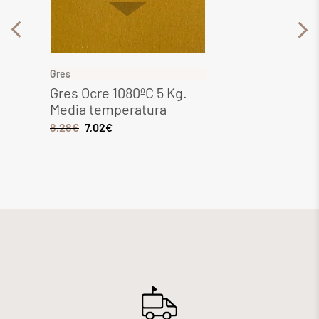
Gres
Gres
Gres Ocre 1080ºC 5 Kg.
Gres Rojo 1080
Media temperatura
Media temper
8,28
€
7,02
€
6,44
€
5,26
€