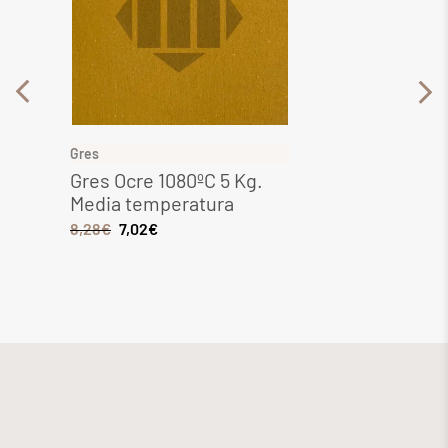
Gres
Gres
Gres Ocre 1080ºC 5 Kg.
Gres 
Media temperatura
Media
8,28
€
7,02
€
6,44
€