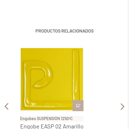
PRODUCTOS RELACIONADOS
Engobes SUSPENSIÓN 1250ºC
Engobe
Engobe EASP 02 Amarillo
Engo