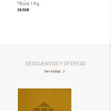
*Bote 1 Kg.
*Bote
26,50
€
28,58
€
DESCUENTOS Y OFERTAS
Ver todas