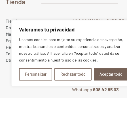
Tienda
TIENDA MARPHIL Y ONLINE
Tienda
Gualda 23
Colores
Valoramos tu privacidad
28022 MADRID Spain
Materias primas
T. (+34) 91 367 67 40
Usamos cookies para mejorar su experiencia de navegación,
Equipamiento cerámico
Whatsapp
689 10 20 88
mostrarle anuncios o contenidos personalizados y analizar
Herramientas
ONLINE:
pedidos@marphil
Tercer fuego
nuestro tráfico. Al hacer clic en “Aceptar todo” usted da su
TIENDA:
tienda@marphil.c
Otros
consentimiento a nuestro uso de las cookies.
TIENDA CENTRO
Bretón de los Herreros 5
Personalizar
Rechazar todo
Aceptar todo
28003 MADRID Spain
T. (+34) 91 368 25 14
Whatsapp
608 42 85 03
©2026
MARPHIL. Todos los derechos 