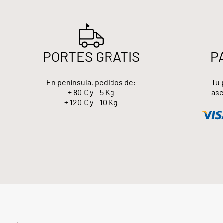
PORTES GRATIS
P
En península, pedidos de:
Tu 
+ 80 € y – 5 Kg
ase
+ 120 € y – 10 Kg