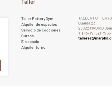
Taller
TALLER POTTERY
Taller PotteryGym
Gualda 23
Alquiler de espacios
28022 MADRID Spa
Servicio de cocciones
T. (+34) 91 621 75 55
Cursos
talleres@marphil.
El espacio
.com
Alquiler torno
om
reservados
-
Aviso legal
-
Política de privacidad
-
Condiciones gener