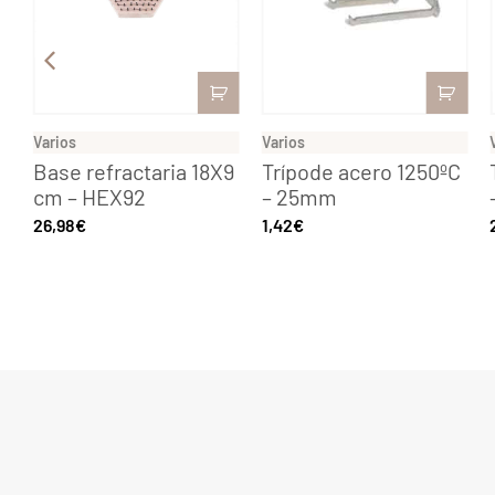
Varios
Varios
Base refractaria 18X9
Trípode acero 1250ºC
cm – HEX92
– 25mm
26,98
€
1,42
€