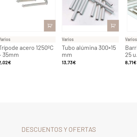
Varios
Varios
Varios
Trípode acero 1250ºC
Tubo alúmina 300×15
Barr
– 35mm
mm
25 u
2,02
€
13,73
€
8,71
€
DESCUENTOS Y OFERTAS