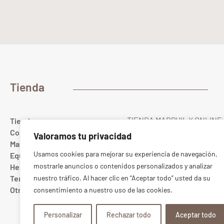
Tienda
TIENDA MARPHIL Y ONLINE
Tienda
Gualda 23
Colores
Valoramos tu privacidad
28022 MADRID Spain
Materias primas
T. (+34) 91 367 67 40
Usamos cookies para mejorar su experiencia de navegación,
Equipamiento cerámico
Whatsapp
689 10 20 88
mostrarle anuncios o contenidos personalizados y analizar
Herramientas
ONLINE:
pedidos@marphil
Tercer fuego
nuestro tráfico. Al hacer clic en “Aceptar todo” usted da su
TIENDA:
tienda@marphil.c
Otros
consentimiento a nuestro uso de las cookies.
TIENDA CENTRO
Bretón de los Herreros 5
Personalizar
Rechazar todo
Aceptar todo
28003 MADRID Spain