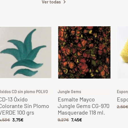
Ver todas
Óxidos CD sin plomo POLVO
Jungle Gems
Espon
CD-13 Óxido
Esmalte Mayco
Espo
Colorante Sin Plomo
Jungle Gems CG-970
2,50
VERDE 100 grs
Masquerade 118 ml.
4,53
€
3,75
€
9,27
€
7,45
€