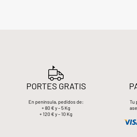
PORTES GRATIS
P
En península, pedidos de:
Tu 
+ 80 € y – 5 Kg
ase
+ 120 € y – 10 Kg