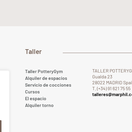
Taller
TALLER POTTERY
Taller PotteryGym
Gualda 23
Alquiler de espacios
28022 MADRID Spa
Servicio de cocciones
T. (+34) 91 621 75 55
Cursos
talleres@marphil.
El espacio
.com
Alquiler torno
om