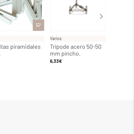
Varios
Varios
itas piramidales
Trípode acero 50-50
Base ref
.
mm pincho.
cm – HE
6,33
€
26,98
€