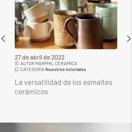
27 de abril de 2022
22 
AUTOR
MARPHIL CERÁMICA
A
CATEGORÍA
Nuestros tutoriales
C
La versatilidad de los esmaltes
Ac
cerámicos
(J