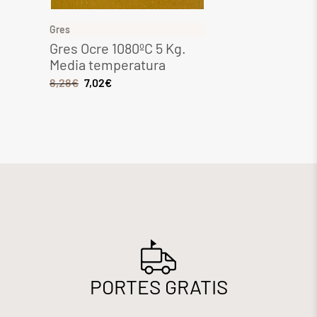
Gres
Gres
Gres Ocre 1080ºC 5 Kg.
Gres 
Media temperatura
Media
8,28
€
7,02
€
6,44
€
PORTES GRATIS