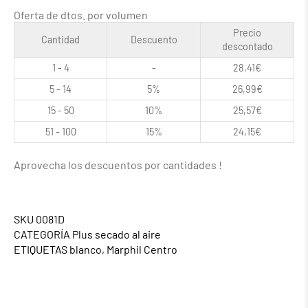
Oferta de dtos. por volumen
Precio
Cantidad
Descuento
descontado
1 - 4
-
28,41
€
5 - 14
5%
26,99
€
15 - 50
10%
25,57
€
51 - 100
15%
24,15
€
Aprovecha los descuentos por cantidades !
SKU
0081D
CATEGORÍA
Plus secado al aire
ETIQUETAS
blanco
,
Marphil Centro