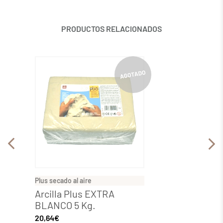
PRODUCTOS RELACIONADOS
Plus secado al aire
Plus sec
Arcilla Plus EXTRA
Arcill
BLANCO 5 Kg.
4,63
€
20,64
€