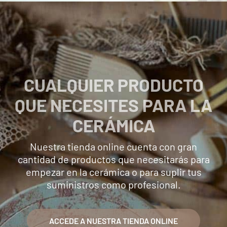
CUALQUIER PRODUCTO
QUE NECESITES PARA LA
CERÁMICA
Nuestra tienda online cuenta con gran
cantidad de productos que necesitarás para
empezar en la cerámica o para suplir tus
suministros como profesional.
ACCEDE A NUESTRA TIENDA ONLINE