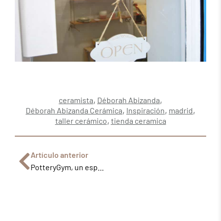
,
,
ceramista
Déborah Abizanda
,
,
,
Déborah Abizanda Cerámica
Inspiración
madrid
,
taller cerámico
tienda ceramica
Artículo anterior
PotteryGym, un espacio para el aprendizaje cerámico compartido