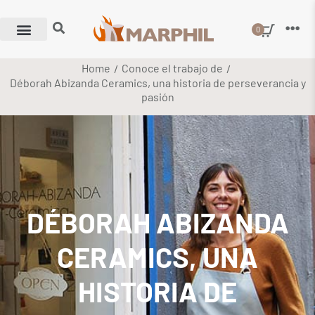
0
Home
Conoce el trabajo de
/
/
Déborah Abizanda Ceramics, una historia de perseverancia y
pasión
DÉBORAH ABIZANDA
CERAMICS, UNA
HISTORIA DE