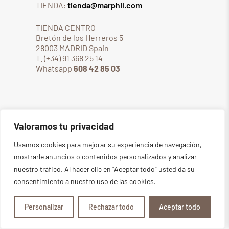
TIENDA:
tienda@marphil.com
TIENDA CENTRO
Bretón de los Herreros 5
28003 MADRID Spain
T. (+34) 91 368 25 14
Whatsapp
608 42 85 03
Taller
Valoramos tu privacidad
Usamos cookies para mejorar su experiencia de navegación,
Taller PotteryGym
mostrarle anuncios o contenidos personalizados y analizar
Alquiler de espacios
nuestro tráfico. Al hacer clic en “Aceptar todo” usted da su
Servicio de cocciones
consentimiento a nuestro uso de las cookies.
Cursos
El espacio
Personalizar
Rechazar todo
Aceptar todo
Alquiler torno