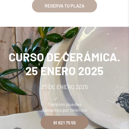
RESERVA TU PLAZA
CURSO DE CERÁMICA.
25 ENERO 2025
25 DE ENERO 2025
También puedes
llamarnos por teléfono
91 621 75 55