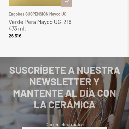
Engobes SUSPENSIÓN Mayco UG
G
Verde Pera Mayco UG-218
G
473 ml.
M
26,51
€
2
SUSCRÍBETE A NUESTRA
NEWSLETTER Y
MANTENTE AL DÍA CON
LA CERÁMICA
Correo electrónico