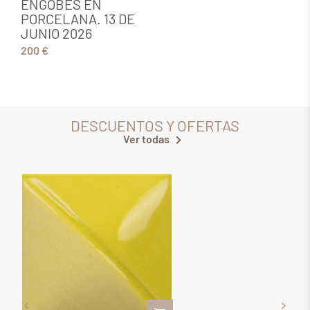
ENGOBES EN
1
PORCELANA. 13 DE
1
JUNIO 2026
200 €
DESCUENTOS Y OFERTAS
Ver todas