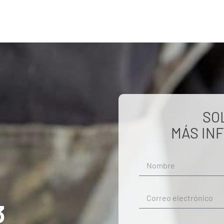
SO
MÁS IN
3