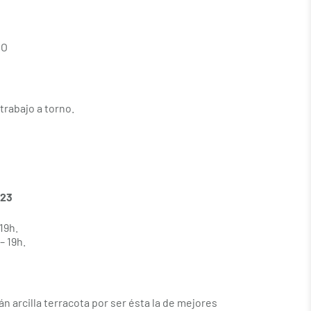
DO
trabajo a torno.
023
 19h.
– 19h.
án arcilla terracota por ser ésta la de mejores