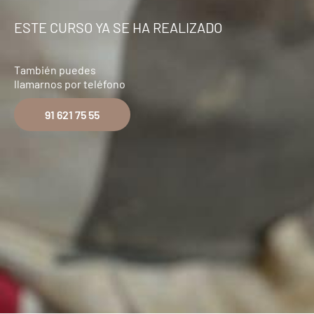
ESTE CURSO YA SE HA REALIZADO
También puedes
llamarnos por teléfono
91 621 75 55