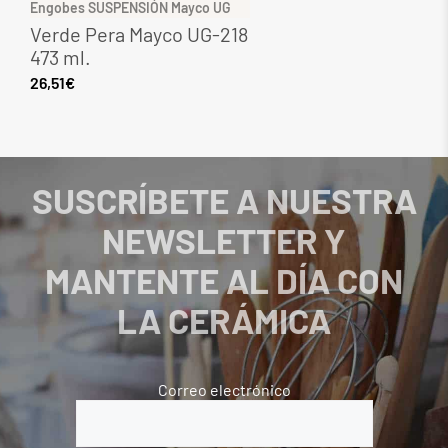
Engobes SUSPENSIÓN Mayco UG
G
Verde Pera Mayco UG-218
G
473 ml.
M
26,51
€
2
SUSCRÍBETE A NUESTRA
NEWSLETTER Y
MANTENTE AL DÍA CON
LA CERÁMICA
Correo electrónico