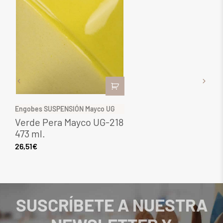
Engobes SUSPENSIÓN Mayco UG
G
Verde Pera Mayco UG-218
G
473 ml.
M
26,51
€
2
SUSCRÍBETE A NUESTRA